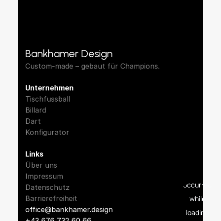
Bankhamer Design
Custom‑made – gebaut für Champions.
Unternehmen
Tischfussball
Billard
Dart
Konfigurator
Links
Über uns
Impressum
Datenschutz
Barrierefreiheit
office@bankhamer.
design
+43 676 732 60 66